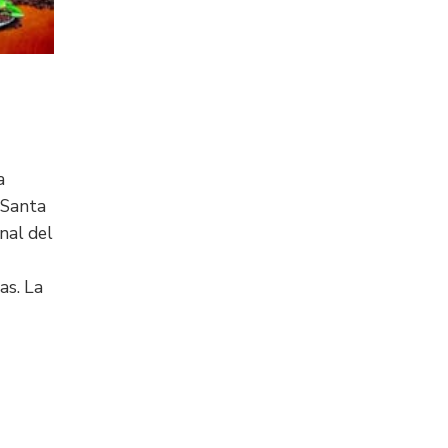
a
 Santa
nal del
as. La