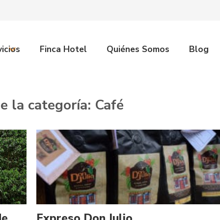
icios
Finca Hotel
Quiénes Somos
Blog
e la categoría:
Café
de
Expreso Don Julio